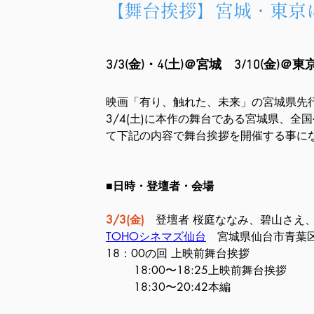
【舞台挨拶】宮城・東京
3/3(金)・4(土)＠宮城　3/10(金
映画「有り、触れた、未来」の宮城県先行
3/4(土)に本作の舞台である宮城県、全国
て下記の内容で舞台挨拶を開催する事に
■
日時・登壇者・会場
3/3(金)
　登壇者 桜庭ななみ、碧山さえ
TOHOシネマズ仙台
　宮城県仙台市青葉区
18：00の回 上映前舞台挨拶
18:00〜18:25上映前舞台挨拶
18:30〜20:42本編